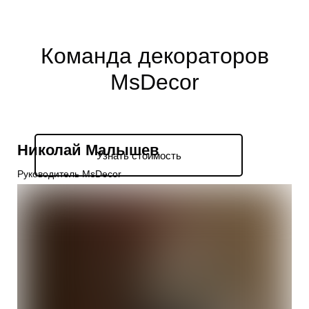
Команда декораторов
MsDecor
Николай Малышев
Узнать стоимость
Руководитель MsDecor